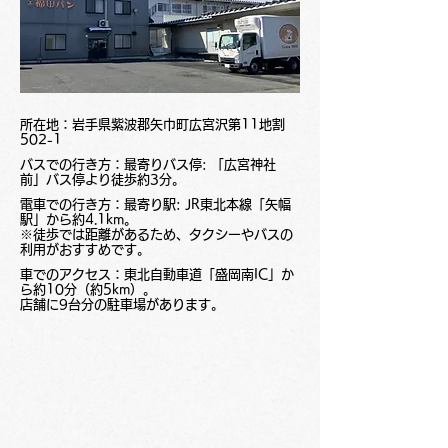
所在地：岩手県紫波郡矢巾町広宮沢第11地割
502-1
バスでの行き方：最寄りバス停: 「広宮神社
前」バス停より徒歩約3分。
電車での行き方：最寄り駅: JR東北本線「矢幅
駅」から約4.1km。
※徒歩では距離があるため、タクシーやバスの
利用がおすすめです。
車でのアクセス：東北自動車道「盛岡南IC」か
ら約10分（約5km）。
店舗に9台分の駐車場があります。