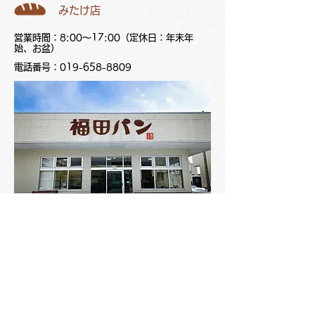
みたけ店
営業時間：8:00～17:00（定休日：年末年
始、お盆）
電話番号：019-658-8809
所在地：岩手県盛岡市みたけ2-9-60
電車での行き方：GRいわて銀河鉄道線「厨川
駅」から徒歩約6分（約450m）。
車での行き方：国道4号線を運動公園方面へ進
んだアクロスプラザ内に
駐車場があります。